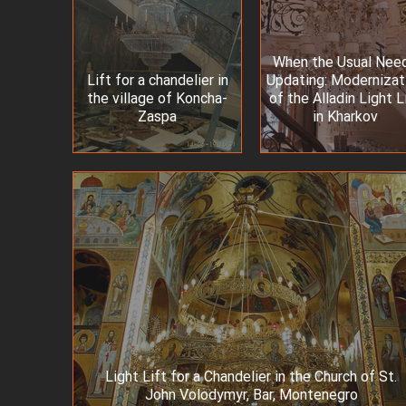
When the Usual Nee
When the Usual Nee
Lift for a chandelier in
Updating: Modernizat
Updating: Modernizat
Lift for a chandelier in
the village of Koncha-
of the Alladin Light L
of the Alladin Light L
Koncha-Zaspa vill.
Zaspa
in Kharkov
in Kharkov
Light Lift for a Chandelier in the Church of St.
Light Lift for a Chandelier in the Church of St.
John Volodymyr, Bar, Montenegro
John Volodymyr, Bar, Montenegro