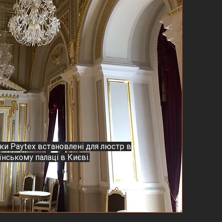
ки Pаytex встановлені для люстр в
їнському палаці в Києві.