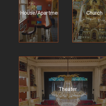
House/Apartment
Church
Theater