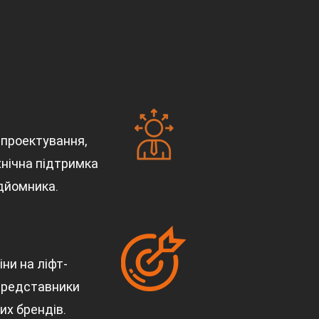
, проектування,
хнічна підтримка
ідйомника.
ни на ліфт-
 представники
их брендів.