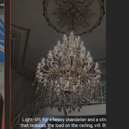
Light-lift for a heavy chandelier and a structure
Light-lift for a heavy chandelier and a structure
that reduces the load on the ceiling, vill. Bykivnya
that reduces the load on the ceiling, vill. Bykivnya