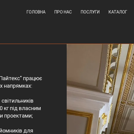
ГОЛОВНА
ПРО НАС
ПОСЛУГИ
КАТАЛОГ
"Пайтекс" працює
их напрямках:
 світильників
0 кг під власним
и проектами;
дйомників для