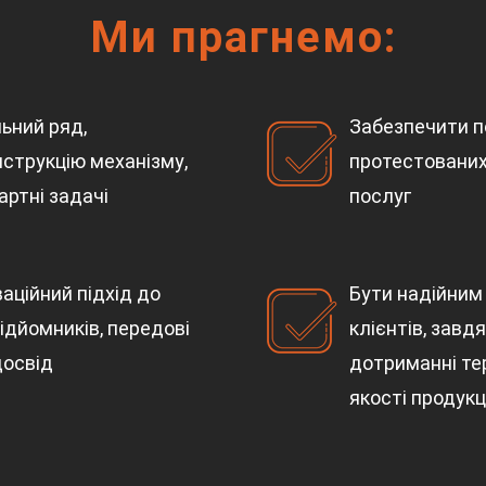
Ми прагнемо:
ьний ряд,
Забезпечити 
струкцію механізму,
протестованих
ртні задачі
послуг
аційний підхід до
Бути надійним
ідйомників, передові
клієнтів, завдя
досвід
дотриманні тер
якості продукці