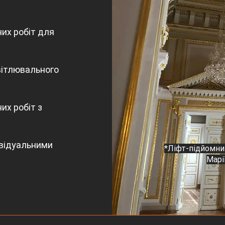
их робіт для
вітлювального
х робіт з
ивідуальними
*Ліфт-підйомни
Марі