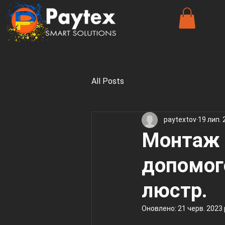
All Posts
paytextov
19 лип. 
Монтаж 
допомог
люстр.
Оновлено:
21 черв. 2023 