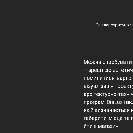
Світлорозрахунок п
Можна спробувати в
– зрештою естетич
помилитися, варто 
візуалізація проек
архітектурно-техні
програмі DiaLux і 
якій визначається н
габарити, місце та
йти в магазин.