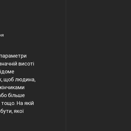
ня
 параметри 
начній висоті 
ідоме 
, щоб людина, 
кінчиками 
або більше 
тощо. На якій 
ути, якої 