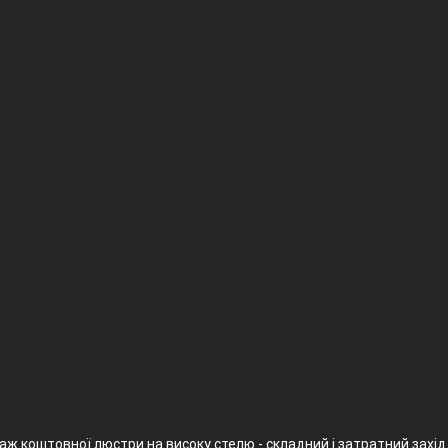
ж коштовної люстри на високу стелю - складний і затратний захід