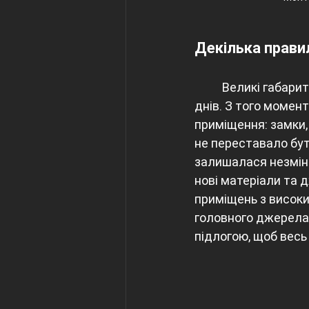
Декілька прави
	Великі габаритні світильники супроводжують наш побут з давніх-давен до наших 
днів. З того момент
приміщення: замки, 
не переставало бу
залишалася незмін
нові матеріали та 
приміщень з висок
головного джерела 
підлогою, щоб весь