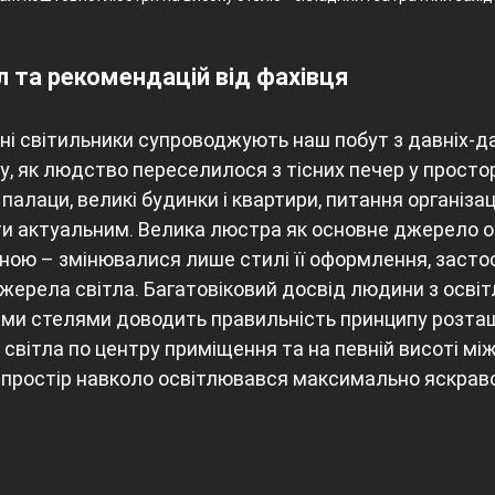
л та рекомендацій від фахівця
у, як людство переселилося з тісних печер у простор
палаци, великі будинки і квартири, питання організац
ти актуальним. Велика люстра як основне джерело о
ною – змінювалися лише стилі її оформлення, засто
джерела світла. Багатовіковий досвід людини з освіт
ими стелями доводить правильність принципу розта
світла по центру приміщення та на певній висоті мі
 простір навколо освітлювався максимально яскраво