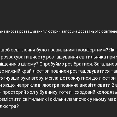
на висота розташування люстри - запорука достатнього освітлен
 щоб освітлення було правильним і комфортним? Які
 розрахувати висоту розташування світильника при з
иміщення в цілому? Спробуймо розібратися. Загальнов
що нижній край люстри повинен розташовуватися так
итягнувши руки вгору, могла доторкнутися до люстри 
ути якщо, наприклад, люстра повинна висвітлювати 2 
 просторий хол у будинку, готелі, сходовий колодязь 
змістити світильник і скільки лампочок у ньому має б
 люстра?