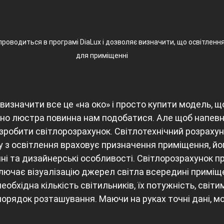
роводиться в програмі DiaLux і дозволяє визначити, що освітлення
для приміщенні
изначити все це «на око» і просто купити модель, щ
но люстра повинна нам подобатися. Але щоб напевн
зробити світлорозрахунок. Світлотехнічний розрахун
ту з освітлення враховує призначення приміщення, йо
чні та дизайнерські особливості. Світлорозрахунок п
включає візуалізацію джерел світла всередині приміщ
еобхідна кількість світильників, їх потужність, світим
 порядок розташування. Маючи на руках точні дані, м