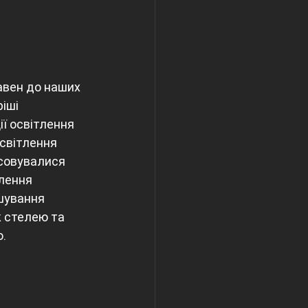
іші 
ії освітлення 
світлення 
совувалися 
лення 
шування 
ж стелею та 
.