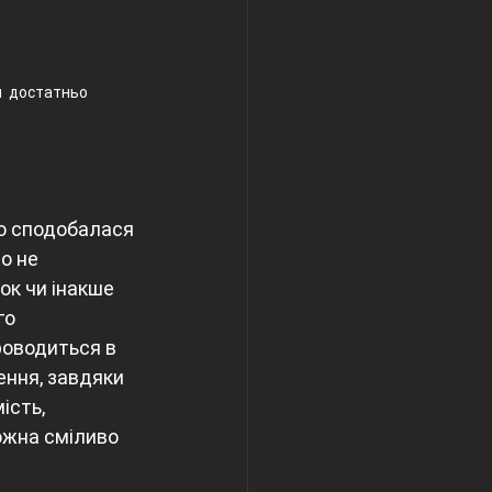
  достатньо  
о сподобалася 
о не 
ок чи інакше 
го 
роводиться в 
ення, завдяки 
ість, 
ожна сміливо 