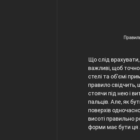
Правиль
Що слід врахувати,
важливі, щоб точно
стелі та об'ємі пр
правило свідчить, 
стоячи під нею і в
пальців. Але, як б
поверхів одночасно:
висоті правильно ро
форми має бути ця